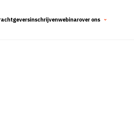
rachtgevers
inschrijven
webinar
over ons